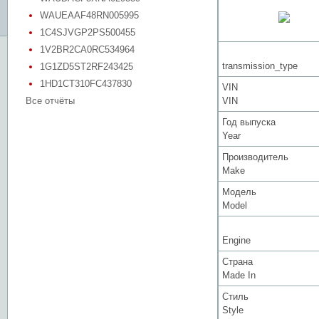
WAUEAAF48RN005995
1C4SJVGP2PS500455
1V2BR2CA0RC534964
transmission_type
1G1ZD5ST2RF243425
1HD1CT310FC437830
VIN
Все отчёты
VIN
Год выпуска
Year
Производитель
Make
Модель
Model
Engine
Страна
Made In
Стиль
Style