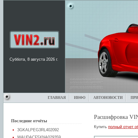
Суббота, 8 августа 2026 г.
ГЛАВНАЯ
ИНФО
АВТОНОВОСТИ
ПР
Расшифровка VI
Последние отчёты
Купить
полный отчет о
3GKALPEG3RL402092
WAUDACF5XNA029359