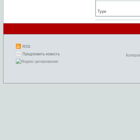
Type
RSS
Предложить новость
Копиро