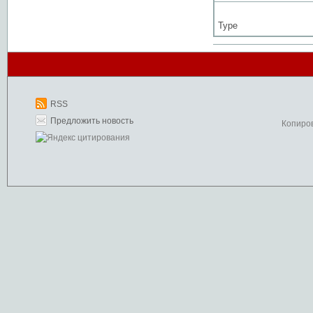
Type
RSS
Предложить новость
Копиро