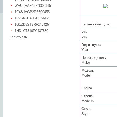
WAUEAAF48RN005995
1C4SJVGP2PS500455
1V2BR2CA0RC534964
transmission_type
1G1ZD5ST2RF243425
1HD1CT310FC437830
VIN
Все отчёты
VIN
Год выпуска
Year
Производитель
Make
Модель
Model
Engine
Страна
Made In
Стиль
Style