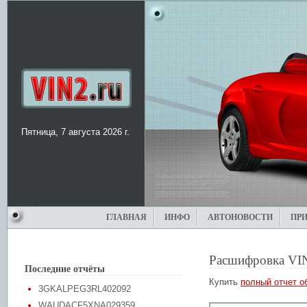
Пятница, 7 августа 2026 г.
ГЛАВНАЯ
ИНФО
АВТОНОВОСТИ
ПР
Расшифровка VI
Последние отчёты
Купить
полный отчет о
3GKALPEG3RL402092
WAUDACF5XNA029359