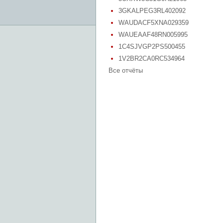
3GKALPEG3RL402092
WAUDACF5XNA029359
WAUEAAF48RN005995
1C4SJVGP2PS500455
1V2BR2CA0RC534964
Все отчёты