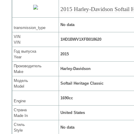
2015 Harley-Davidson Softail H
No data
transmission_type
VIN
1HD1BWV1XFB018620
VIN
Год выпуска
2015
Year
Производитель
Harley-Davidson
Make
Модель
Softail Heritage Classic
Model
1690cc
Engine
Страна
United States
Made In
Стиль
No data
Style