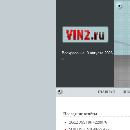
Воскресенье, 9 августа 2026
г.
ГЛАВНАЯ
ИН
Последние отчёты
1G1ZD5ST9PF228076
5UXXW3C51G0R21965