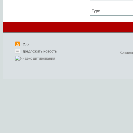
Type
RSS
Предложить новость
Копиро