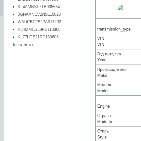
KL4AMBSL7TB005534
3GNAXNEV2NS115823
WAUCBCF52PA013202
transmission_type
KL4MMCSL9PB113808
KL77LGE21RC169803
VIN
Все отчёты
VIN
Год выпуска
Year
Производитель
Make
Модель
Model
Engine
Страна
Made In
Стиль
Style