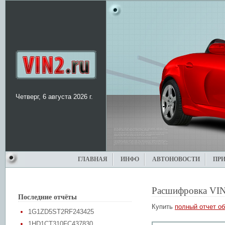
Четверг, 6 августа 2026 г.
ГЛАВНАЯ
ИНФО
АВТОНОВОСТИ
ПР
Расшифровка VIN
Последние отчёты
Купить
полный отчет об
1G1ZD5ST2RF243425
1HD1CT310FC437830