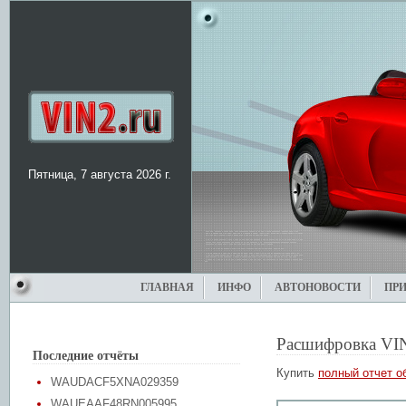
Пятница, 7 августа 2026 г.
ГЛАВНАЯ
ИНФО
АВТОНОВОСТИ
ПР
Расшифровка VI
Последние отчёты
Купить
полный отчет о
WAUDACF5XNA029359
WAUEAAF48RN005995