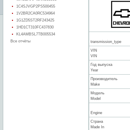
1C4SJVGP2PS500455
1V2BR2CA0RC534964
1G1ZD5ST2RF243425
1HD1CT310FC437830
KL4AMBSL7TB005534
Все отчёты
transmission_type
VIN
VIN
Год выпуска
Year
Производитель
Make
Модель
Model
Engine
Страна
Made In