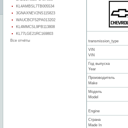
KL4AMBSL7TB005534
3GNAXNEV2NS115823
WAUCBCF52PA013202
KL4MMCSL9PB113808
KL77LGE21RC169803
Все отчёты
transmission_type
VIN
VIN
Год выпуска
Year
Производитель
Make
Модель
Model
Engine
Страна
Made In