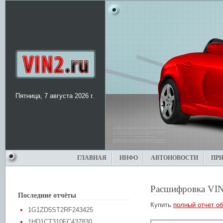
Пятница, 7 августа 2026 г.
ГЛАВНАЯ
ИНФО
АВТОНОВОСТИ
ПР
Расшифровка VIN
Последние отчёты
Купить
полный отчет об
1G1ZD5ST2RF243425
1HD1CT310FC437830