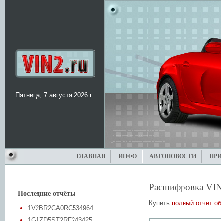
Пятница, 7 августа 2026 г.
ГЛАВНАЯ
ИНФО
АВТОНОВОСТИ
ПР
Расшифровка VIN
Последние отчёты
Купить
полный отчет об
1V2BR2CA0RC534964
1G1ZD5ST2RF243425