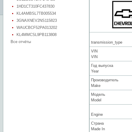
1HD1CT310FC437830
KL4AMBSL7TB005534
3GNAXNEV2NS115823
WAUCBCF52PA013202
KL4MMCSL9PB113808
Все отчёты
transmission_type
VIN
VIN
Год выпуска
Year
Производитель
Make
Модель
Model
Engine
Страна
Made In