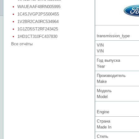
WAUEAAF48RN005995
1C4SJVGP2PS500455
1V2BR2CA0RC534964
1G1ZD5ST2RF243425
transmission_type
1HD1CT310FC437830
Все отчёты
VIN
VIN
Год выпуска
Year
Производитель
Make
Модель
Model
Engine
Страна
Made In
Стиль