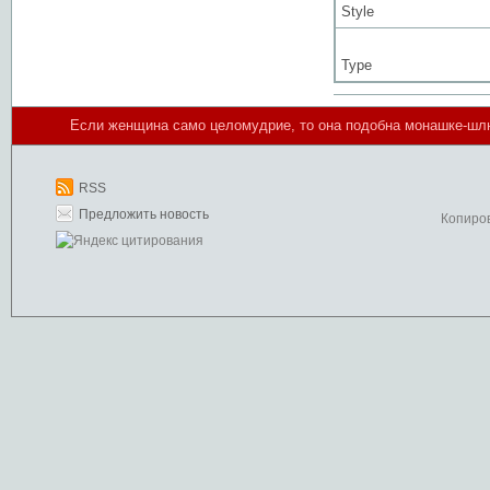
Style
Type
Если женщина самo целомудрие, то она подобна монашке-шлюх
RSS
Предложить новость
Копиро