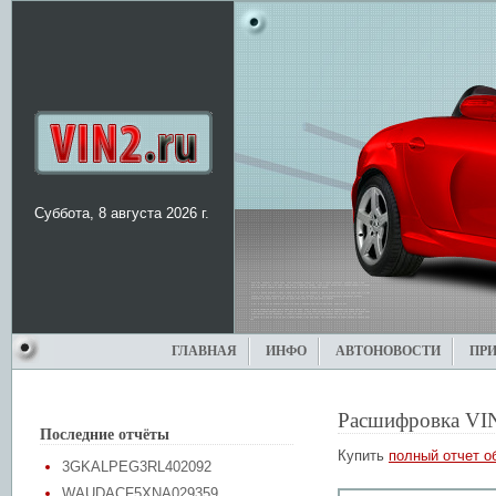
Суббота, 8 августа 2026 г.
ГЛАВНАЯ
ИНФО
АВТОНОВОСТИ
ПР
Расшифровка VI
Последние отчёты
Купить
полный отчет о
3GKALPEG3RL402092
WAUDACF5XNA029359