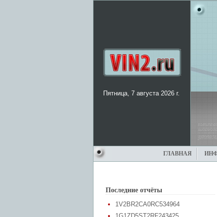
Пятница, 7 августа 2026 г.
ГЛАВНАЯ
ИН
Последние отчёты
1V2BR2CA0RC534964
1G1ZD5ST2RF243425