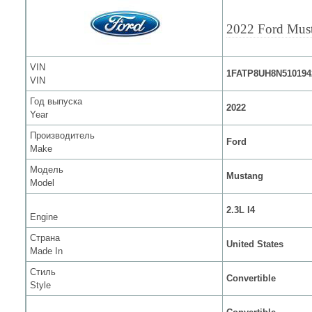
2022 Ford Mus
VIN
1FATP8UH8N510194
VIN
Год выпуска
2022
Year
Производитель
Ford
Make
Модель
Mustang
Model
2.3L I4
Engine
Страна
United States
Made In
Стиль
Convertible
Style