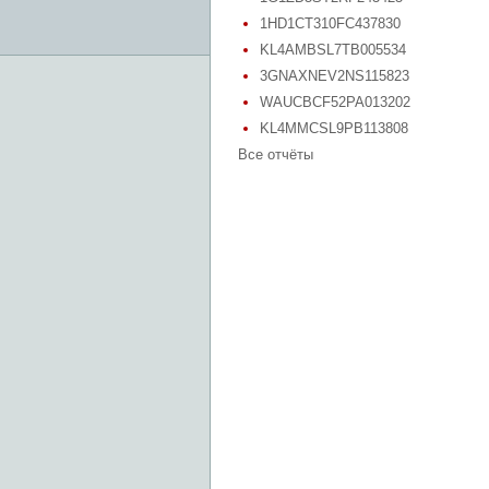
1HD1CT310FC437830
KL4AMBSL7TB005534
3GNAXNEV2NS115823
WAUCBCF52PA013202
KL4MMCSL9PB113808
Все отчёты