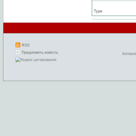
Type
RSS
Предложить новость
Копиро