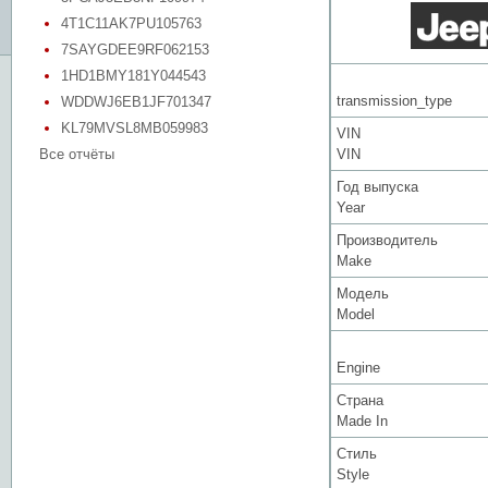
4T1C11AK7PU105763
7SAYGDEE9RF062153
1HD1BMY181Y044543
transmission_type
WDDWJ6EB1JF701347
KL79MVSL8MB059983
VIN
Все отчёты
VIN
Год выпуска
Year
Производитель
Make
Модель
Model
Engine
Страна
Made In
Стиль
Style