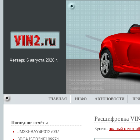
Четверг, 6 августа 2026 г.
ГЛАВНАЯ
ИНФО
АВТОНОВОСТИ
ПР
Расшифровка VIN
Последние отчёты
Купить
полный отчет об
JM3KFBAY4P0127097
3PCAJ5EB3NF109974